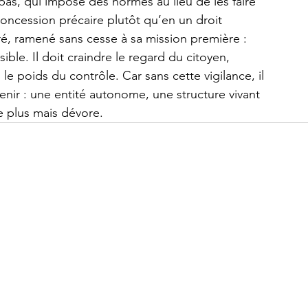
 pas, qui impose des normes au lieu de les faire 
concession précaire plutôt qu’en un droit 
dré, ramené sans cesse à sa mission première : 
sible. Il doit craindre le regard du citoyen, 
i le poids du contrôle. Car sans cette vigilance, il 
nir : une entité autonome, une structure vivant 
 plus mais dévore.