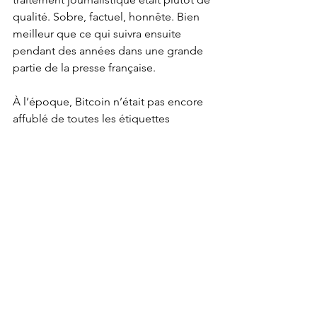
qualité. Sobre, factuel, honnête. Bien 
meilleur que ce qui suivra ensuite 
pendant des années dans une grande 
partie de la presse française.
À l’époque, Bitcoin n’était pas encore 
affublé de toutes les étiquettes 
infamantes qu’on lui collera plus tard : 
monnaie du crime, du blanchiment, de 
la fraude. Il n’était pas encore devenu 
un repoussoir politique. Micro Hebdo 
n’avait sans doute pas pleinement saisi 
la dimension politique et libérale du 
projet - et ce n’était pas vraiment son 
rôle - mais la revue avait su reconnaître 
une innovation radicale lorsqu’elle se 
présentait.