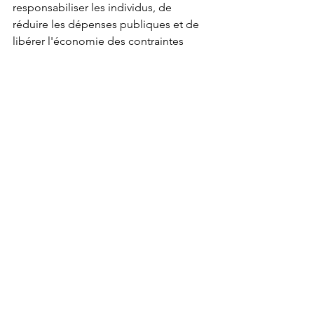
responsabiliser les individus, de 
réduire les dépenses publiques et de 
libérer l'économie des contraintes 
étatiques qui freinent l'innovation et la 
croissance. Ce serait également un 
moyen de rétablir un lien plus direct 
entre la monnaie et l'économie réelle, 
en limitant la création monétaire à des 
fins purement spéculatives.
D'autres, au contraire, voient dans 
cette situation l'opportunité de 
renforcer le rôle de l'État et de 
promouvoir une solution socialiste. 
Selon eux, les inégalités croissantes et 
les crises financières justifient une 
intervention accrue de l'État, non 
seulement pour réguler la finance, 
mais aussi pour redistribuer les 